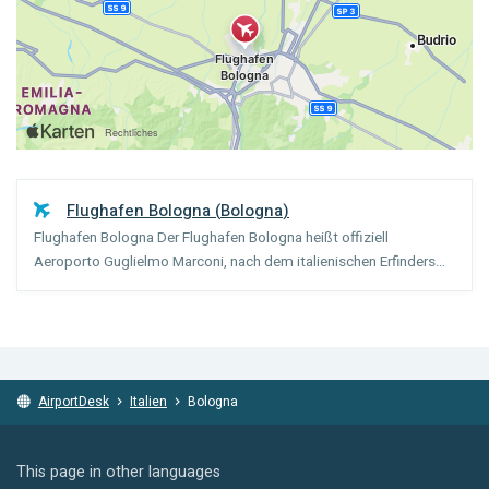
Flughafen Bologna
(
Bologna
)
Flughafen Bologna Der Flughafen Bologna heißt offiziell
Aeroporto Guglielmo Marconi, nach dem italienischen Erfinders
des Radios, der in Bologna geboren wurde. Es gibt zwei Terminals
(A und B), die sich in Gehentfernung zueinander befind...
AirportDesk
Italien
Bologna
This page in other languages