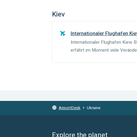
Kiev
Internationaler Flughafen Ki
Internationaler Flughafen Kiew B
erfährt im Moment viele Verän
von Fluggästen und der Europame
und Polen zusammen organi...
AirportDesk
Ukraine
Explore the planet