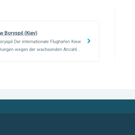
ew Boryspil
(
Kiev
)
oryspil Der internationale Flughafen Kiew
derungen wegen der wachsenden Anzahl
isterschaft, die in 2012 von der Ukraine