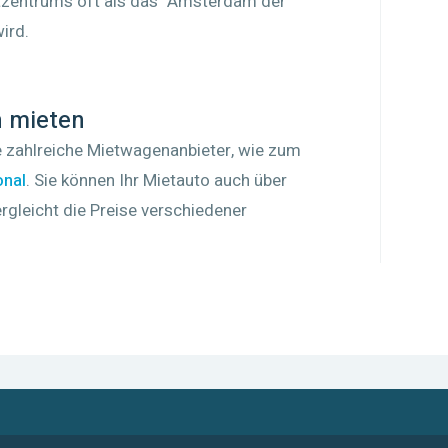
dtzentrums oft als das "Amsterdam der
ird.
n mieten
 zahlreiche Mietwagenanbieter, wie zum
onal
. Sie können Ihr Mietauto auch über
gleicht die Preise verschiedener