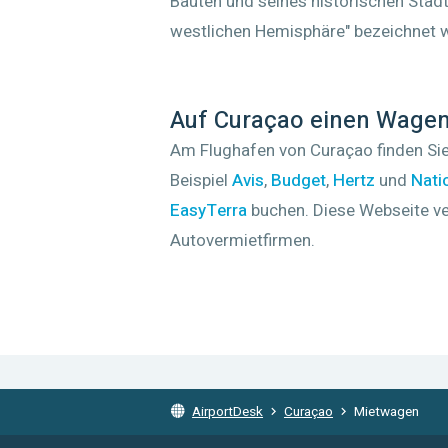
Bauten und seines historischen Sta
westlichen Hemisphäre" bezeichnet w
Auf Curaçao einen Wage
Am Flughafen von Curaçao finden Sie
Beispiel
Avis
,
Budget
,
Hertz
und
Nati
EasyTerra
buchen. Diese Webseite ver
Autovermietfirmen.
AirportDesk
Curaçao
Mietwagen