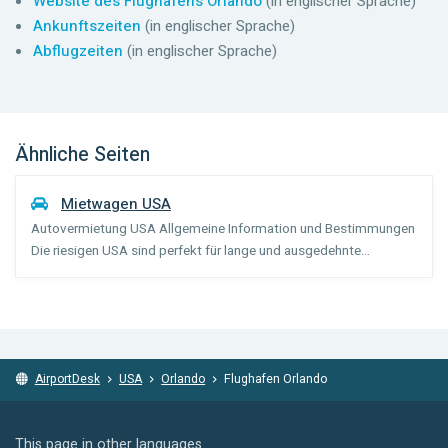
Website des Flughafens Orlando
(in englischer Sprache)
Ankunftszeiten
(in englischer Sprache)
Abflugzeiten
(in englischer Sprache)
Ähnliche Seiten
Mietwagen USA
Autovermietung USA Allgemeine Information und Bestimmungen
Die riesigen USA sind perfekt für lange und ausgedehnte
Autoreisen. Die relativ niedrigen Treibstoffpreise, exzellenten
Verbindungen und breiten Straßen versprechen unvergesslich...
AirportDesk
USA
Orlando
Flughafen Orlando
This page in other languages