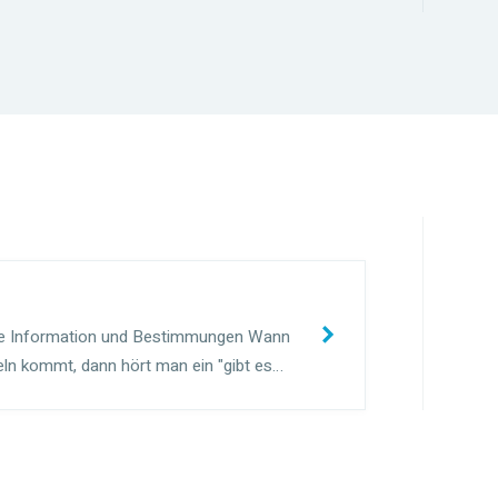
ne Information und Bestimmungen Wann
ln kommt, dann hört man ein "gibt es
n Mietwagen in Kenia ist ziemlich hoch: 23