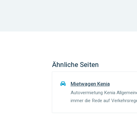
Ähnliche Seiten
Mietwagen Kenia
Autovermietung Kenia Allgemei
immer die Rede auf Verkehrsrege
nicht". Das Mindestalter für eine
Jahre. Bei manchen Autoverm...