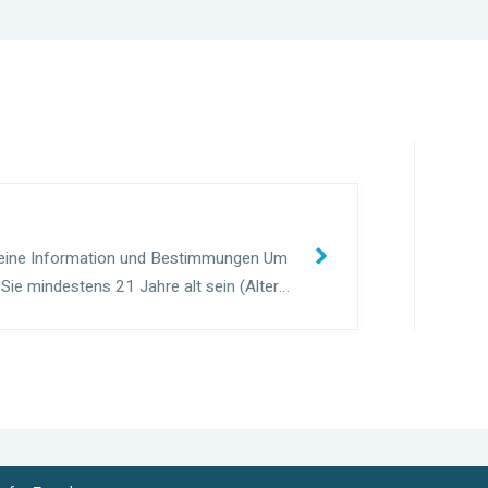
meine Information und Bestimmungen Um
ie mindestens 21 Jahre alt sein (Alter
abweichen) und Ihren Führerschein seit
.