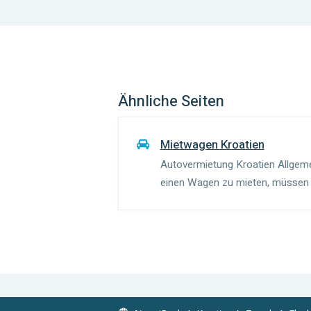
Ähnliche Seiten
Mietwagen Kroatien
Autovermietung Kroatien Allge
einen Wagen zu mieten, müssen S
kann je nach Fahrzeugkategorie 
wenigstens einem Jahr besitzen..